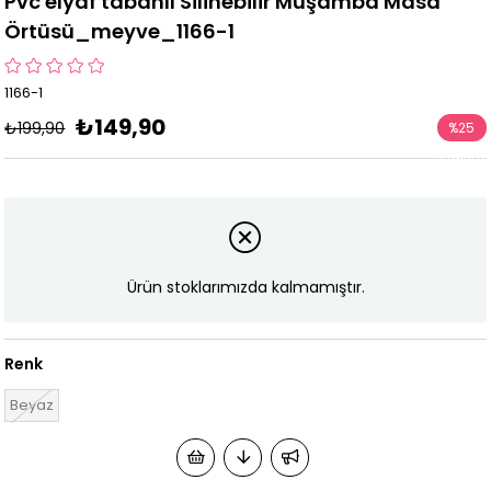
Pvc elyaf tabanlı Silinebilir Muşamba Masa
Örtüsü_meyve_1166-1
1166-1
₺149,90
₺199,90
%
25
İndirim
Ürün stoklarımızda kalmamıştır.
Renk
Beyaz