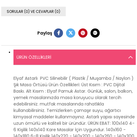
SORULAR (0) VE CEVAPLAR (0)
Paylaş
ÜRÜN ÖZELLIKLERI
Elyaf Astarlı PVC Silinebilir ( Plastik / Muşamba / Naylon )
Şık Masa Örtüsü Ürün Özellikleri: Üst Kısım : PVC Dijital
Baskı. Alt Kısım : Elyaf Pamuk Astar. Günlük, salon, balkon,
yemek masalarınızda masa koruyucu olarak tercih
edebilirsiniz. mutfak masalarında rahatlıkla
kullanabilirsiniz. Temizlerken çamaşır suyu, ağartıcı
kimyasal maddeler kullanmayınız. Astarlı yapısı sayesinde
uzun ömürlü ve kaliteli bir üründür. ÜRÜN EBAT: 100x140 4-
6 Kişilik 140x140 Kare Masalar İçin Uygundur. 140x160 -
140x180 6-8 Kişilik 140x220 - 140x200 - 140x260 - 140x300