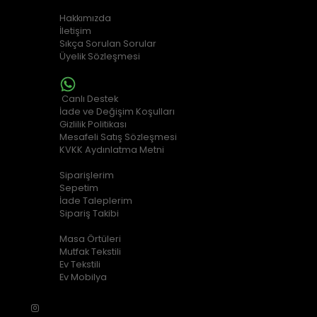
KURUMSAL
Hakkımızda
İletişim
Sıkça Sorulan Sorular
Üyelik Sözleşmesi
MÜŞTERİ HİZMETLERİ
Canlı Destek
İade ve Değişim Koşulları
Gizlilik Politikası
Mesafeli Satış Sözleşmesi
KVKK Aydınlatma Metni
ALIŞVERİŞ BİLGİLERİ
Siparişlerim
Sepetim
İade Taleplerim
Sipariş Takibi
POPÜLER KATEGORİLER
Masa Örtüleri
Mutfak Tekstili
Ev Tekstili
Ev Mobilya