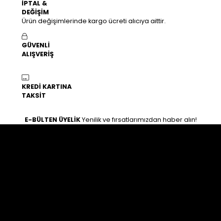
İPTAL &
DEĞİŞİM
Ürün değişimlerinde kargo ücreti alıcıya aittir.
GÜVENLİ
ALIŞVERİŞ
KREDİ KARTINA
TAKSİT
E-BÜLTEN ÜYELİK
Yenilik ve fırsatlarımızdan haber alın!
İLETİŞİM
Osman gazi mahallesi zeki hafız caddesi 25/B Haliliye /
Şanlıurfa
0554 763 11 67
0554 763 11 67