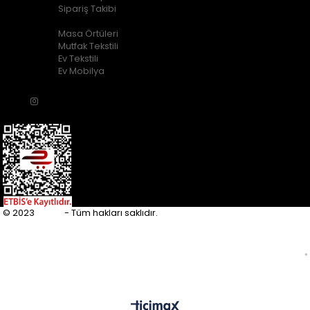
Sipariş Takibi
POPÜLER KATEGORİLER
Masa Örtüleri
Mutfak Tekstili
Ev Tekstili
Ev Mobilya
© 2023
Eupfly
- Tüm hakları saklıdır.