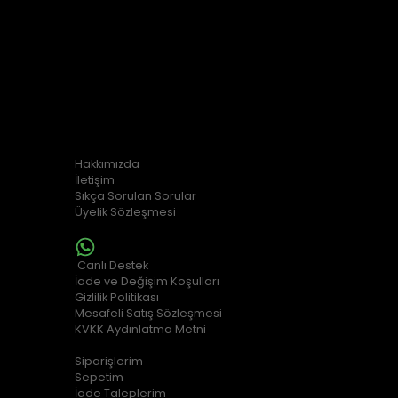
Osman gazi mahallesi zeki hafız caddesi 25/B Haliliye /
Şanlıurfa
0554 763 11 67
0554 763 11 67
KURUMSAL
Hakkımızda
İletişim
Sıkça Sorulan Sorular
Üyelik Sözleşmesi
MÜŞTERİ HİZMETLERİ
Canlı Destek
İade ve Değişim Koşulları
Gizlilik Politikası
Mesafeli Satış Sözleşmesi
KVKK Aydınlatma Metni
ALIŞVERİŞ BİLGİLERİ
Siparişlerim
Sepetim
İade Taleplerim