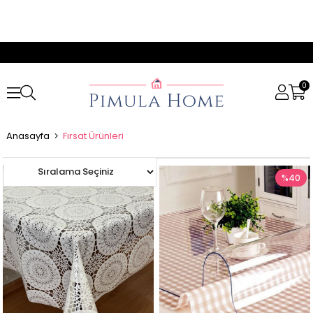
0
Anasayfa
Fırsat Ürünleri
%25
%40