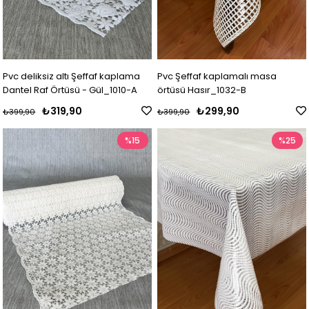
Pvc deliksiz altı Şeffaf kaplama
Pvc Şeffaf kaplamalı masa
Dantel Raf Örtüsü - Gül_1010-A
örtüsü Hasır_1032-B
₺319,90
₺299,90
₺399,90
₺399,90
%15
%25