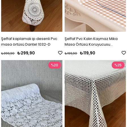
Şeffaf kaplamalı ip desenli Pvc
Şeffaf Pvc Kalın Kaymaz Mika
masa örtüsü Dantel 1032-D
Masa Örtüsü Koruyucusu
(KOKUSUZ)
₺299,90
₺119,90
₺399,90
₺199,90
%20
%25