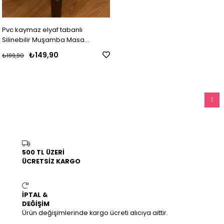
Pvc kaymaz elyaf tabanlı
Silinebilir Muşamba Masa
Örtüsü_151-A
₺149,90
₺199,90
1
500 TL ÜZERİ
ÜCRETSİZ KARGO
İPTAL &
DEĞİŞİM
Ürün değişimlerinde kargo ücreti alıcıya aittir.