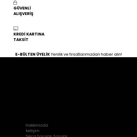
GÜVENLİ
ALIŞVERİŞ
KREDİ KARTINA
TAKSİT
E-BÜLTEN ÜYELİK
Yenilik ve fırsatlarımızdan haber alın!
İLETİŞİM
Osman gazi mahallesi zeki hafız caddesi 25/B Haliliye /
Şanlıurfa
0554 763 11 67
0554 763 11 67
KURUMSAL
Hakkımızda
İletişim
Sıkça Sorulan Sorular