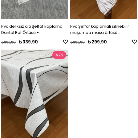
Pvc deliksiz altı Şeffaf kaplama
Pvc Şeffaf kaplamalı silinebilir
Dantel Raf Örtüsü -
muşamba masa örtüsü
Papatya_1009-A
Çizgili_1032-F
₺339,90
₺299,90
₺399,90
₺399,90
%25