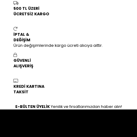
500 TL ÜZERİ
ÜCRETSİZ KARGO
İPTAL &
DEĞİŞİM
Ürün değişimlerinde kargo ücreti alıcıya aittir.
GÜVENLİ
ALIŞVERİŞ
KREDİ KARTINA
TAKSİT
E-BÜLTEN ÜYELİK
Yenilik ve fırsatlarımızdan haber alın!
İLETİŞİM
Osman gazi mahallesi zeki hafız caddesi 25/B Haliliye /
Şanlıurfa