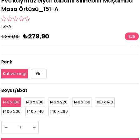
Pvc kaymaz elyaf tabanlı Silinebilir Muşamba
Masa Örtüsü_151-A
151-A
₺279,90
₺389,90
%
28
İndirim
Renk
Kahverengi
Gri
Boyut/Ebat
140 x 180
140 x 300
140 x 220
140 x 160
100 x 140
140 x 200
140 x 140
140 x 260