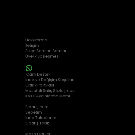
0554 763 11 67
0554 763 11 67
KURUMSAL
Hakkımızda
İletişim
Sıkça Sorulan Sorular
Üyelik Sözleşmesi
MÜŞTERİ HİZMETLERİ
Canlı Destek
İade ve Değişim Koşulları
Gizlilik Politikası
Mesafeli Satış Sözleşmesi
KVKK Aydınlatma Metni
ALIŞVERİŞ BİLGİLERİ
Siparişlerim
Sepetim
İade Taleplerim
Sipariş Takibi
POPÜLER KATEGORİLER
Masa Örtüleri