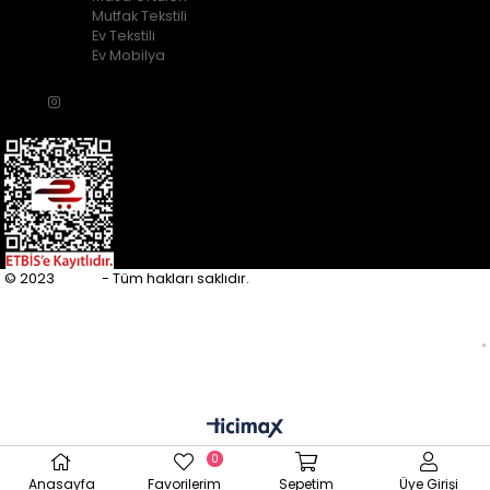
Mutfak Tekstili
Ev Tekstili
Ev Mobilya
© 2023
Eupfly
- Tüm hakları saklıdır.
0
Anasayfa
Favorilerim
Sepetim
Üye Girişi