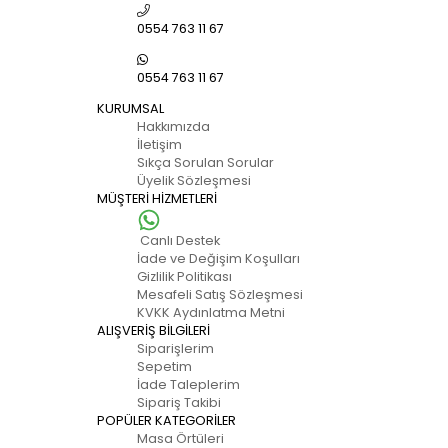
0554 763 11 67
0554 763 11 67
KURUMSAL
Hakkımızda
İletişim
Sıkça Sorulan Sorular
Üyelik Sözleşmesi
MÜŞTERİ HİZMETLERİ
Canlı Destek
İade ve Değişim Koşulları
Gizlilik Politikası
Mesafeli Satış Sözleşmesi
KVKK Aydınlatma Metni
ALIŞVERİŞ BİLGİLERİ
Siparişlerim
Sepetim
İade Taleplerim
Sipariş Takibi
POPÜLER KATEGORİLER
Masa Örtüleri