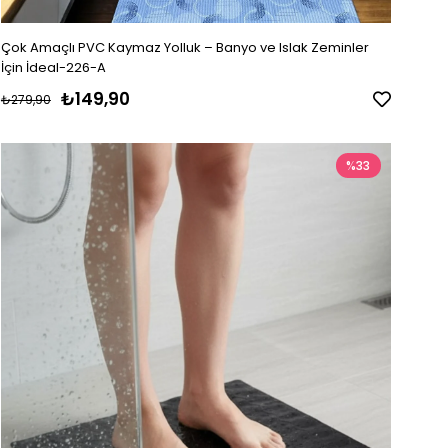
Çok Amaçlı PVC Kaymaz Yolluk – Banyo ve Islak Zeminler
İçin İdeal-226-A
₺149,90
₺279,90
%33