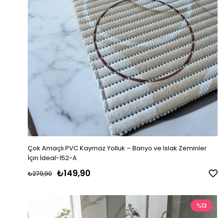
Çok Amaçlı PVC Kaymaz Yolluk – Banyo ve Islak Zeminler
İçin İdeal-152-A
₺149,90
₺279,90
%13