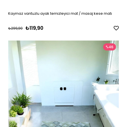
Kaymaz vantuzlu ayak temizleyici mat / masaj kese matı
₺119,90
₺299,90
%46