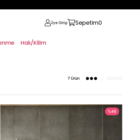
Sepetim
0
Üye Girişi
lenme
Halı/Kilim
7 Ürün
%46