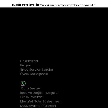
E-BÜLTEN ÜYELİK
Yenilik ve fırsatlarımızdan haber alın!
İLETİŞİM
Osman gazi mahallesi zeki hafız caddesi 25/B Haliliye /
Şanlıurfa
0554 763 11 67
0554 763 11 67
KURUMSAL
Hakkımızda
İletişim
Sıkça Sorulan Sorular
Üyelik Sözleşmesi
MÜŞTERİ HİZMETLERİ
Canlı Destek
İade ve Değişim Koşulları
Gizlilik Politikası
Mesafeli Satış Sözleşmesi
KVKK Aydınlatma Metni