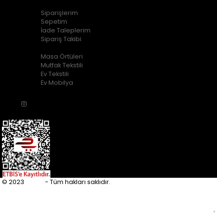
ALIŞVERİŞ BİLGİLERİ
Siparişlerim
Sepetim
İade Taleplerim
Sipariş Takibi
POPÜLER KATEGORİLER
Masa Örtüleri
Mutfak Tekstili
Ev Tekstili
Ev Mobilya
© 2023
Eupfly
- Tüm hakları saklıdır.