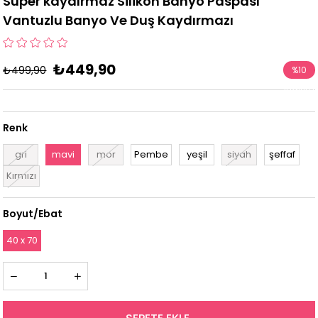
Süper kaydırmaz Silikon Banyo Paspası
Vantuzlu Banyo Ve Duş Kaydırmazı
₺449,90
₺499,90
%
10
İndirim
Renk
gri
mavi
mor
Pembe
yeşil
siyah
şeffaf
Kırmızı
Boyut/Ebat
40 x 70