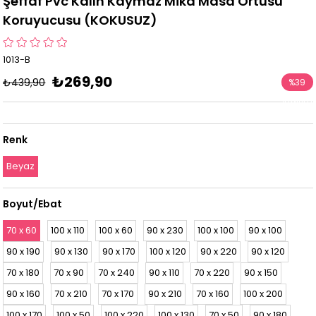
Şeffaf Pvc Kalın Kaymaz Mika Masa Örtüsü
Koruyucusu (KOKUSUZ)
1013-B
₺269,90
₺439,90
%
39
İndirim
Renk
Beyaz
Boyut/Ebat
70 x 60
100 x 110
100 x 60
90 x 230
100 x 100
90 x 100
90 x 190
90 x 130
90 x 170
100 x 120
90 x 220
90 x 120
70 x 180
70 x 90
70 x 240
90 x 110
70 x 220
90 x 150
90 x 160
70 x 210
70 x 170
90 x 210
70 x 160
100 x 200
100 x 170
100 x 50
100 x 220
100 x 130
70 x 50
90 x 180