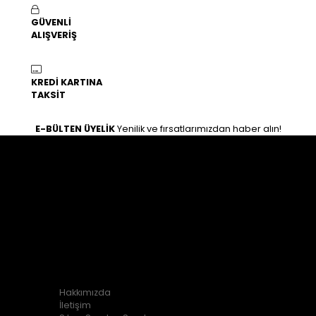
GÜVENLİ
ALIŞVERİŞ
KREDİ KARTINA
TAKSİT
E-BÜLTEN ÜYELİK
Yenilik ve fırsatlarımızdan haber alın!
İLETİŞİM
Osman gazi mahallesi zeki hafız caddesi 25/B Haliliye /
Şanlıurfa
0554 763 11 67
0554 763 11 67
KURUMSAL
Hakkımızda
İletişim