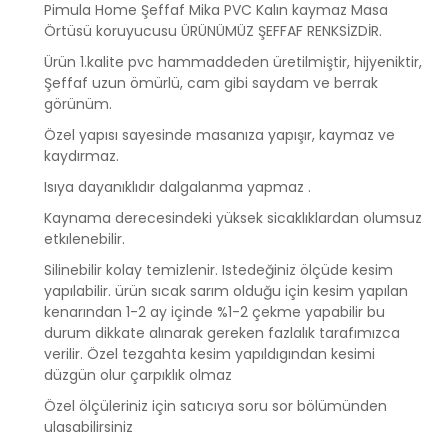
Pimula Home Şeffaf Mika PVC Kalın kaymaz Masa
Örtüsü koruyucusu ÜRÜNÜMÜZ ŞEFFAF RENKSİZDİR.
Ürün 1.kalite pvc hammaddeden üretilmiştir, hijyeniktir,
Şeffaf uzun ömürlü, cam gibi saydam ve berrak
görünüm.
Özel yapısı sayesinde masanıza yapışır, kaymaz ve
kaydırmaz.
Isıya dayanıklıdır dalgalanma yapmaz .
Kaynama derecesindeki yüksek sicaklıklardan olumsuz
etkılenebilir.
Silinebilir kolay temizlenir. Istedeğiniz ölçüde kesim
yapılabilir. ürün sıcak sarım olduğu için kesim yapılan
kenarından 1-2 ay içinde %1-2 çekme yapabilir bu
durum dikkate alınarak gereken fazlalık tarafımızca
verilir. Özel tezgahta kesim yapıldıgından kesimi
düzgün olur çarpıklık olmaz
Özel ölçüleriniz için satıcıya soru sor bölümünden
ulasabilirsiniz