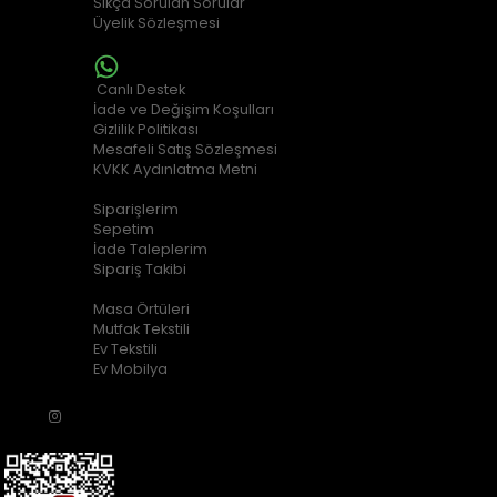
Sıkça Sorulan Sorular
Üyelik Sözleşmesi
MÜŞTERİ HİZMETLERİ
Canlı Destek
İade ve Değişim Koşulları
Gizlilik Politikası
Mesafeli Satış Sözleşmesi
KVKK Aydınlatma Metni
ALIŞVERİŞ BİLGİLERİ
Siparişlerim
Sepetim
İade Taleplerim
Sipariş Takibi
POPÜLER KATEGORİLER
Masa Örtüleri
Mutfak Tekstili
Ev Tekstili
Ev Mobilya