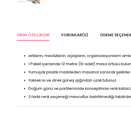
ÜRÜN ÖZELLIKLERI
YORUMLAR
(0)
ÖDEME SEÇENEK
artilerin, mevlütlerin, açılışların, organizasyonların a
1 Paket içerisinde 12 metre (10 adet) masa örtüsü bulun
Yumuşak plastik maddeden masanızı saracak şekilde im
Yüksek ısı ve direk güneş ışığından uzak tutunuz.
Doğum günü ve partilerinizde konseptinize renk katacak 
3 farklı renk seçeneği mevcuttur belirtilmediği takdirde