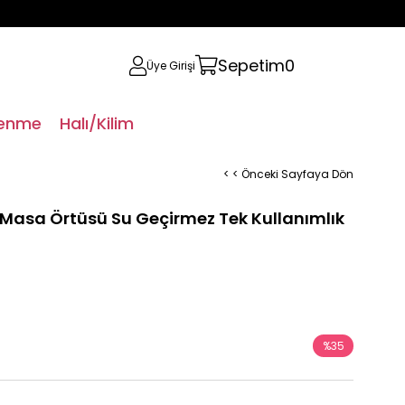
Sepetim
0
Üye Girişi
lenme
Halı/Kilim
< < Önceki Sayfaya Dön
t Masa Örtüsü Su Geçirmez Tek Kullanımlık
%
35
İndirim