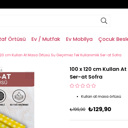
Raf Örtüsü
Ev / Mutfak
Ev Mobilya
Çocuk Bes
120 cm Kullan At Masa Örtüsü Su Geçirmez Tek Kullanımlık Ser-at Sofra
100 x 120 cm Kullan A
Ser-at Sofra
Kullan at masa örtüsü
₺129,90
₺199,90