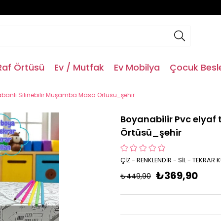
Raf Örtüsü
Ev / Mutfak
Ev Mobilya
Çocuk Bes
tabanlı Silinebilir Muşamba Masa Örtüsü_şehir
Boyanabilir Pvc elyaf
Örtüsü_şehir
ÇİZ - RENKLENDİR - SİL - TEKRAR
₺369,90
₺449,90