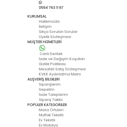
0554 763 11 67
KURUMSAL
Hakkımızda
İletişim
Sıkça Sorulan Sorular
Üyelik Sözleşmesi
MÜŞTERİ HİZMETLERİ
Canlı Destek
İade ve Değişim Koşulları
Gizlilik Politikası
Mesafeli Satış Sözleşmesi
KVKK Aydınlatma Metni
ALIŞVERİŞ BİLGİLERİ
Siparişlerim
Sepetim
İade Taleplerim
Sipariş Takibi
POPÜLER KATEGORİLER
Masa Örtüleri
Mutfak Tekstili
Ev Tekstili
Ev Mobilya