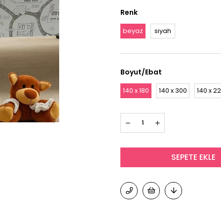
Renk
beyaz
siyah
Boyut/Ebat
140 x 180
140 x 300
140 x 2