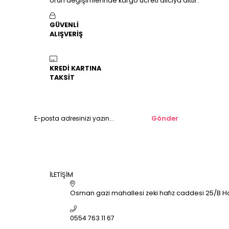
Ürün değişimlerinde kargo ücreti alıcıya aittir.
GÜVENLİ
ALIŞVERİŞ
KREDİ KARTINA
TAKSİT
Gönder
İLETİŞİM
Osman gazi mahallesi zeki hafız caddesi 25/B Hal
0554 763 11 67