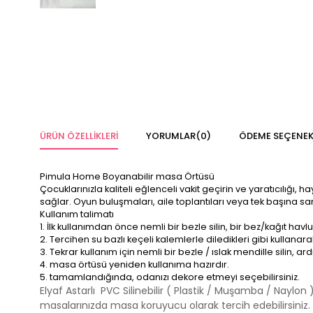
ÜRÜN ÖZELLIKLERI
YORUMLAR
(0)
ÖDEME SEÇENEK
Pimula Home Boyanabilir masa Örtüsü
Çocuklarınızla kaliteli eğlenceli vakit geçirin ve yaratıcılığı
sağlar. Oyun buluşmaları, aile toplantıları veya tek başına
Kullanım talimatı
1. İlk kullanımdan önce nemli bir bezle silin, bir bez/kağıt havl
2. Tercihen su bazlı keçeli kalemlerle diledikleri gibi kullanara
3. Tekrar kullanım için nemli bir bezle / ıslak mendille silin, ar
4. masa örtüsü yeniden kullanıma hazırdır.
5. tamamlandığında, odanızı dekore etmeyi seçebilirsiniz.
Elyaf Astarlı PVC Silinebilir ( Plastik / Muşamba / Naylon 
masalarınızda masa koruyucu olarak tercih edebilirsiniz.