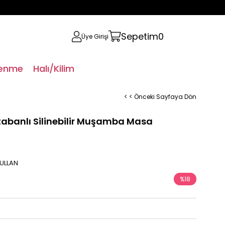
Sepetim
0
Üye Girişi
lenme
Halı/Kilim
< < Önceki Sayfaya Dön
 tabanlı Silinebilir Muşamba Masa
 KULLAN
%
18
İndirim