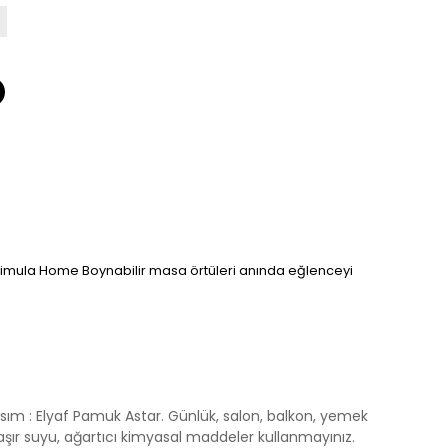
ken, Pimula Home Boynabilir masa örtüleri anında eğlenceyi
t Kısım : Elyaf Pamuk Astar. Günlük, salon, balkon, yemek
aşır suyu, ağartıcı kimyasal maddeler kullanmayınız.