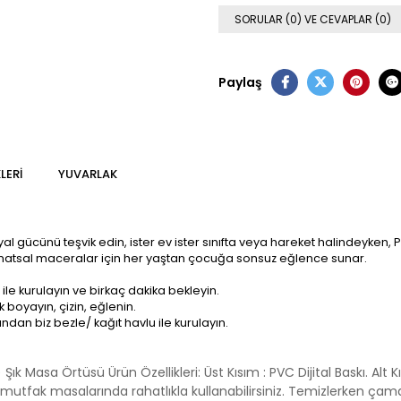
SORULAR (0) VE CEVAPLAR (0)
Paylaş
LERI
YUVARLAK
, hayal gücünü teşvik edin, ister ev ister sınıfta veya hareket halindey
 sanatsal maceralar için her yaştan çocuğa sonsuz eğlence sunar.
u ile kurulayın ve birkaç dakika bekleyin.
k boyayın, çizin, eğlenin.
dından biz bezle/ kağıt havlu ile kurulayın.
) Şık Masa Örtüsü Ürün Özellikleri: Üst Kısım : PVC Dijital Baskı. Al
 mutfak masalarında rahatlıkla kullanabilirsiniz. Temizlerken çam