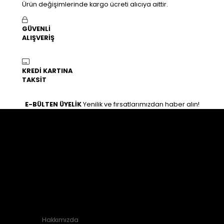
Ürün değişimlerinde kargo ücreti alıcıya aittir.
GÜVENLİ
ALIŞVERİŞ
KREDİ KARTINA
TAKSİT
E-BÜLTEN ÜYELİK
Yenilik ve fırsatlarımızdan haber alın!
İLETİŞİM
Osman gazi mahallesi zeki hafız caddesi 25/B Haliliye /
Şanlıurfa
0554 763 11 67
0554 763 11 67
KURUMSAL
Hakkımızda