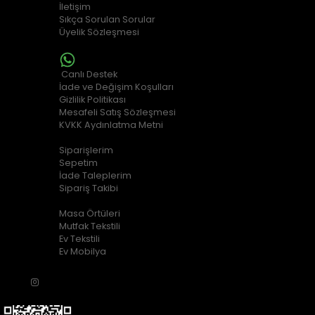
İletişim
Sıkça Sorulan Sorular
Üyelik Sözleşmesi
MÜŞTERİ HİZMETLERİ
Canlı Destek
İade ve Değişim Koşulları
Gizlilik Politikası
Mesafeli Satış Sözleşmesi
KVKK Aydınlatma Metni
ALIŞVERİŞ BİLGİLERİ
Siparişlerim
Sepetim
İade Taleplerim
Sipariş Takibi
POPÜLER KATEGORİLER
Masa Örtüleri
Mutfak Tekstili
Ev Tekstili
Ev Mobilya