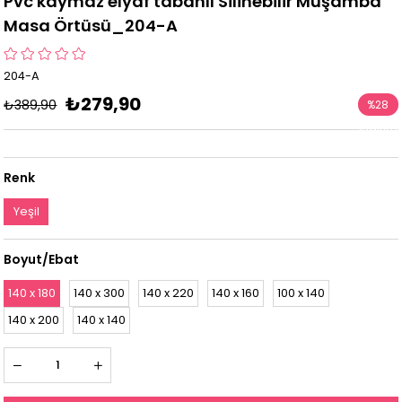
Pvc kaymaz elyaf tabanlı Silinebilir Muşamba
Masa Örtüsü_204-A
204-A
₺279,90
₺389,90
%
28
İndirim
Renk
Yeşil
Boyut/Ebat
140 x 180
140 x 300
140 x 220
140 x 160
100 x 140
140 x 200
140 x 140