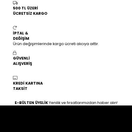
500 TL ÜZERİ
ÜCRETSİZ KARGO
İPTAL &
DEĞİŞİM
Ürün değişimlerinde kargo ücreti alıcıya aittir.
GÜVENLİ
ALIŞVERİŞ
KREDİ KARTINA
TAKSİT
E-BÜLTEN ÜYELİK
Yenilik ve fırsatlarımızdan haber alın!
İLETİŞİM
Osman gazi mahallesi zeki hafız caddesi 25/B Haliliye /
Şanlıurfa