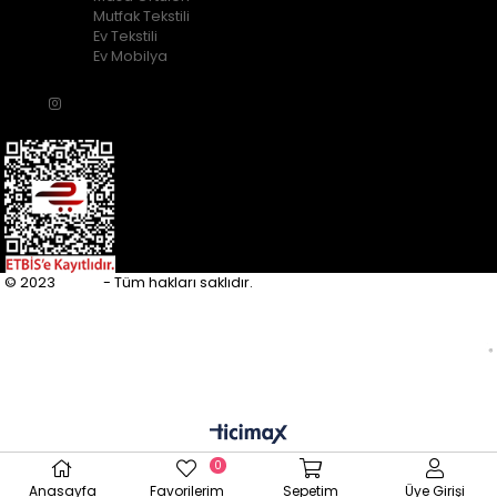
Mutfak Tekstili
Ev Tekstili
Ev Mobilya
© 2023
Eupfly
- Tüm hakları saklıdır.
0
Anasayfa
Favorilerim
Sepetim
Üye Girişi