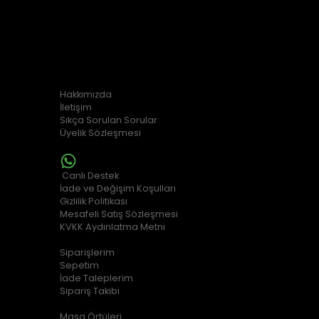
0554 763 11 67
0554 763 11 67
KURUMSAL
Hakkımızda
İletişim
Sıkça Sorulan Sorular
Üyelik Sözleşmesi
MÜŞTERİ HİZMETLERİ
Canlı Destek
İade ve Değişim Koşulları
Gizlilik Politikası
Mesafeli Satış Sözleşmesi
KVKK Aydınlatma Metni
ALIŞVERİŞ BİLGİLERİ
Siparişlerim
Sepetim
İade Taleplerim
Sipariş Takibi
POPÜLER KATEGORİLER
Masa Örtüleri