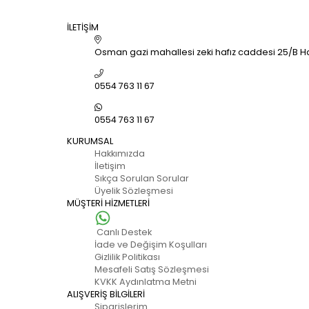
İLETİŞİM
Osman gazi mahallesi zeki hafız caddesi 25/B Hal
0554 763 11 67
0554 763 11 67
KURUMSAL
Hakkımızda
İletişim
Sıkça Sorulan Sorular
Üyelik Sözleşmesi
MÜŞTERİ HİZMETLERİ
Canlı Destek
İade ve Değişim Koşulları
Gizlilik Politikası
Mesafeli Satış Sözleşmesi
KVKK Aydınlatma Metni
ALIŞVERİŞ BİLGİLERİ
Siparişlerim