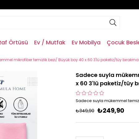
Raf Örtüsü
Ev / Mutfak
Ev Mobilya
Çocuk Bes
el mikrofiber temizlik bezi/ Büyük boy 40 x 60 3'lü paketiz/tüy bırakmaz m
Sadece suyla mükemme
x 60 3'lü paketiz/tüy b
Sadece suyla mükemmel temizl
₺249,90
₺349,90