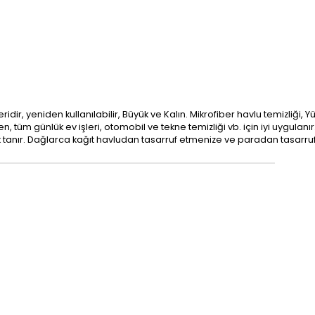
yeniden kullanılabilir, Büyük ve Kalın. Mikrofiber havlu temizliği, Yüks
m günlük ev işleri, otomobil ve tekne temizliği vb. için iyi uygulanır. t
nır. Dağlarca kağıt havludan tasarruf etmenize ve paradan tasarruf etmen