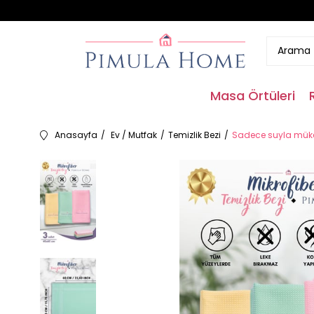
Masa Örtüleri
Anasayfa
Ev / Mutfak
Temizlik Bezi
Sadece suyla mükemm